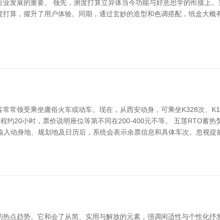
行业发展的重要。 领先，测度打算立异体当今功能与好意思学的衔接上。
度打算，擢升了用户体验。同期，通过玄妙的造型和色调搭配，纸盒大概有
常常领受乘坐庸俗火车或动车。现在，从西安动身，可乘坐K328次、K
约20小时，票价说明座位等第不同在200-400元不等。 五莲RTO蓄
PP，输入动身地、规划地及日历后，系统会表示余票信息和具体车次。忽视
的热点趋势。它和会了从简、实用与解放的元素，强调闲适性与个性化抒发