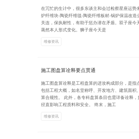
在冗忙的生计中，很多东谈主和会过检察星座运势来
炉纤维块-陶瓷纤维毯-陶瓷纤维板材-锅炉保温改
关连，保执耐性，有助于惩办潜在矛盾。双子座今
蔼然本人形式变化。狮子座今天是
维修资讯
施工图盘算诠释要点贯通
施工图盘算诠释是工程盘算的进攻构成部分，是指
包括工程大概，如名堂称呼、开发地方、建筑面积
算合规性。 此外，各专科盘算条目也需详备诠释
径直影响工程质料和安全。 终末，施工
维修资讯