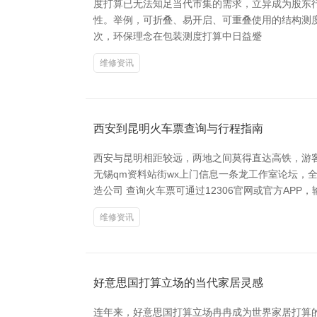
度打算已无法知足当代市集的需求，立异成为股东
性。举例，可折叠、易开启、可重叠使用的结构测
次，环保理念在包装测度打算中日益蹙
维修资讯
西安到昆明火车票查询与行程指南
西安与昆明相距较远，两地之间莫得直达高铁，游客
无锡qm资料站街wx上门信息一条龙工作室论坛，全程
造公司 查询火车票可通过12306官网或官方A
维修资讯
好意思国打算立场的当代家居灵感
连年来，好意思国打算立场冉冉成为世界家居打算