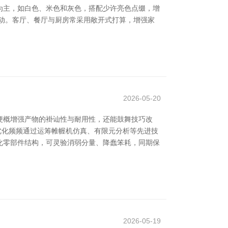
为主，如白色、米色和灰色，搭配少许亮色点缀，增
动。客厅、餐厅与厨房常采用敞开式打算，增强家
2026-05-20
梗概增强产物的褂讪性与耐用性，还能鼓舞技巧改
想优化频频通过运筹帷幄机仿真、有限元分析等先进技
化零部件结构，可灵验消弱分量、降蠢笨耗，同期保
2026-05-19