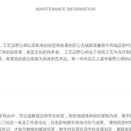
MAINTENANCE INFORMATION
，工艺品野心师以其私有的创意和执着的匠心无锡新茶嫩茶中高端品茶约茶
艺术的创造者，更是文化的传承者。 工艺品野心和会了传统工艺与当代审
感，将笼统的观点悠扬为具体的艺术品。每一件作品王人凝华着野心师的
教学经由中，凭证提醒观念和学生特质，系统地缱绻和组织课程内容、教学
x上门信息一条龙工作室论坛，径直影响教学质地与学习成果。 课程瞎想
现常识、才能与教悔的概述培养；教学内容需合适学科发展划定，兼顾表