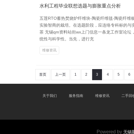
水利工程毕业联想选题与膨胀重点分析
五莲RTO蓄热焚烧炉纤维块-陶瓷纤维毯-陶瓷纤
实验智商的栽培。在选题阶段，应连络专科标的与
茶 无锡qm资料站街wx上门信息一条龙工作室论
统性与科学性。当先，进行充
维修资讯
首页
上一页
1
2
3
4
5
6
关于我们
服务指南
维修资讯
二手回
Powered by
无锡