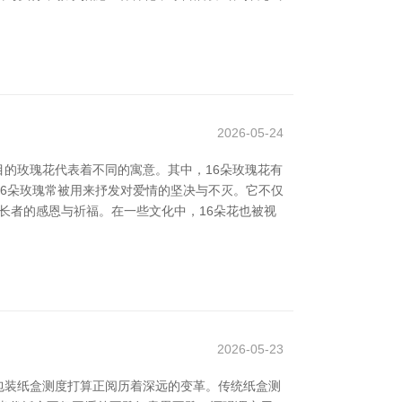
2026-05-24
目的玫瑰花代表着不同的寓意。其中，16朵玫瑰花有
送16朵玫瑰常被用来抒发对爱情的坚决与不灭。它不仅
长者的感恩与祈福。在一些文化中，16朵花也被视
2026-05-23
包装纸盒测度打算正阅历着深远的变革。传统纸盒测