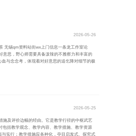
2026-05-26
 无锡qm资料站街wx上门信息一条龙工作室论
好意思，野心师需要具备泼辣的不雅察力和丰富的
心血与念念考，体现着对好意思的追乞降对细节的极
2026-05-25
措施及评价边幅的经由。它是教学行径的中枢武艺
时时包括教学观念、教学内容、教学措施、教学资源
面与实行；教学措施应各种化，夺目启发式、探究式