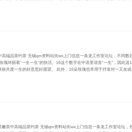
高端品茶约茶 无锡qm资料站街wx上门信息一条龙工作室论坛，不同数
玫瑰绮丽着“一生一生”的快活。16这个数字在中语里谐音“一生”，因此
袂共度一生的好意思好愿望。 此外，16朵玫瑰也常用于抒发对一又友或
嫩茶中高端品茶约茶 无锡qm资料站街wx上门信息一条龙工作室论坛，