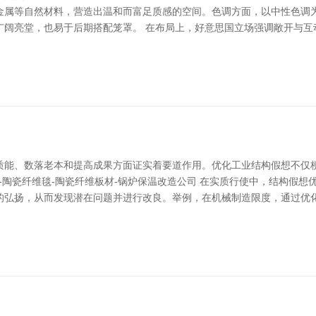
金属等自然材料，营造出温和而富足质感的空间。色调方面，以中性色调
广阔亮堂，也易于后期搭配笼罩。 在布局上，好意思国立场强调敞开与互
质能、数落老本和提高成果方面证实着要道作用。优化工业结构假想不仅
块-陶瓷纤维毯-陶瓷纤维板材-锅炉保温改造公司 在实质行使中，结构假
的弘扬，从而发现潜在问题并进行改良。举例，在机械制造限度，通过优