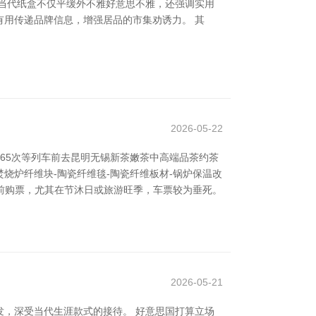
当代纸盒不仅平缓外不雅好意思不雅，还强调实用
用传递品牌信息，增强居品的市集劝诱力。 其
2026-05-22
165次等列车前去昆明无锡新茶嫩茶中高端品茶约茶
热焚烧炉纤维块-陶瓷纤维毯-陶瓷纤维板材-锅炉保温改
提前购票，尤其在节沐日或旅游旺季，车票较为垂死。
2026-05-21
，深受当代生涯款式的接待。 好意思国打算立场