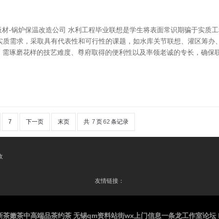
维板材-锅炉保温改造公司 水利工程毕业联想是学生将表面常识期骗于实质
实质需求，采取具有代表性和可行性的课题，如水库关节联想、灌区筹办
坛，需琢磨花样的技艺难度、尊府取得的便利性以及率领老诚的专长，确保
7
下一页
末页
共
7
页
62
条记录
收
友情链接：
新茶嫩茶中高端品茶约茶 无锡qm资料站街wx上门信息一条龙工作室论坛