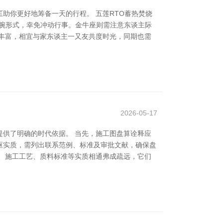
助你更好地筹备一天的行程。 五莲RTO蓄热焚烧
甩腕形式，幸免冲动行事。金牛座则需注意东谈主际
丰富，相宜与家东谈主一又友共度时光，同期也需
2026-05-17
供了明确的时代依据。 当先，施工图盘算诠释应
枢实质，需列出联系范例、标准及审批文献，确保盘
、施工工艺、质料标准等实质相通弗成疏远，它们