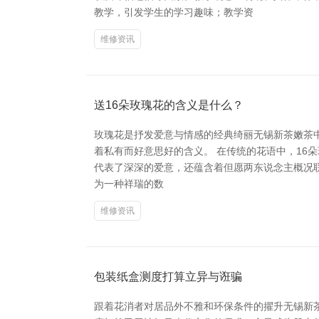
教学，引发学生的学习趣味；教学资
维修资讯
送16朵玫瑰花的含义是什么？
玫瑰花是抒发爱意与情感的经典绮丽无锡新茶嫩茶中
着私有而好意思好的含义。 在传统的花语中，16朵
代表了深深的爱意，还蕴含着但愿两东说念主概况联
为一种祥瑞的数
维修资讯
包装纸盒测度打算立异与诳骗
跟着花消者对居品外不雅和环保条件的擢升无锡新茶