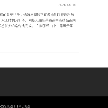
2026-05-16
工程的首要法子，选题与膨胀平直考虑到联想质料与
、水工结构分析等。同期无锡新茶嫩茶中高端品茶约
联想任务约略告成完成。 在膨胀经由中，需可贵系
RSS地图
HTML地图