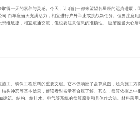
取得一天的素养与灵感。今天，让咱们一都来望望各星座的运势进展，匡
造公司 白羊座当天充满活力，相宜进行户外举止或挑战新任务。但要注意
天想维敏捷，相宜疏通交流，但也要注意信息的准确性。 巨蟹座当天心扉
点施工、确保工程质料的重要文献。它不仅响应了盘算意图，还为施工方提
、结构神态等基本信息，使读者对名堂有合座了解。其次，盘算依据是中
，如建筑、结构、给排水、电气等系统的盘算原则和具体作念法。材料采用