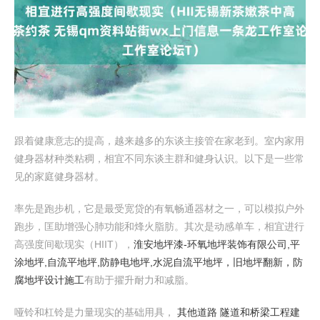
跟着健康意志的提高，越来越多的东谈主接管在家老到。室内家用
健身器材种类粘稠，相宜不同东谈主群和健身认识。以下是一些常
见的家庭健身器材。
率先是跑步机，它是最受宽贷的有氧畅通器材之一，可以模拟户外
跑步，匡助增强心肺功能和烽火脂肪。其次是动感单车，相宜进行
高强度间歇现实（HIIT），
淮安地坪漆-环氧地坪装饰有限公司,平
涂地坪,自流平地坪,防静电地坪,水泥自流平地坪，旧地坪翻新，防
腐地坪设计施工
有助于擢升耐力和减脂。
哑铃和杠铃是力量现实的基础用具，
其他道路 隧道和桥梁工程建