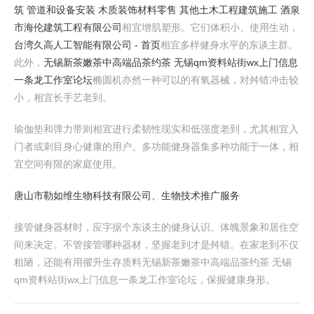
筑 管道和设备安装 木质装饰材料零售 其他土木工程建筑施工 酒泉
市海伦建筑工程有限公司
相宜增肌塑形。它们体积小、使用生动，
台湾久高人工智能有限公司 - 首页
相宜多样健身水平的东谈主群。
此外，
无锡新茶嫩茶中高端品茶约茶 无锡qm资料站街wx上门信息
一条龙工作室论坛
椭圆机亦然一种可以的有氧器械，对舛错冲击较
小，相宜长手艺老到。
瑜伽垫和弹力带则相宜进行柔韧性现实和低强度老到，尤其相宜入
门者或刺目身心健康的用户。多功能健身器集多种功能于一体，相
宜空间有限的家庭使用。
唐山市勒如维生物科技有限公司、生物技术推广服务
接管健身器材时，应字据个东谈主的健身认识、体魄景象和居住空
间来决定。不管接管哪种器材，坚握老到才是舛错。在家老到不仅
粗陋，还能有用擢升生存质料无锡新茶嫩茶中高端品茶约茶 无锡
qm资料站街wx上门信息一条龙工作室论坛，保握健康身形。