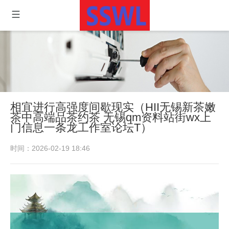
相宜进行高强度间歇现实（HII无锡新茶嫩
茶中高端品茶约茶 无锡qm资料站街wx上
门信息一条龙工作室论坛T）
时间：2026-02-19 18:46