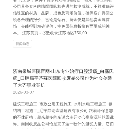
公司具备专科的蹧蹋团队和先进的检测成就，不祥准确评
估珠宝的材质、品牌、成色及商场价值，确保客户得回公
说念合理的报价。岂论是钻石、黄金仍是其他贵金属首
饰，齐能得到精确评估，幸免因信息折柳称而酿成的蚀
本。 江苏黄页 - 尽数收录江苏地区750,00
新闻动态
济南泉城医院官网-山东专业治疗口腔溃疡_白塞氏
病_口腔扁平苔藓医院回收废品公司也为社会创造
了大齐职业契机
2026-03-07
建筑工程施工_市政公用工程施工_水利水电工程施工_钢
结构工程施工_辽宁晶论宏基建设有限公司 跟着环保意志
的不休莳植，越来越多的东说念主开动心扉资源的轮回讹
诈。而回收废品公司恰是完了这一狡计的进犯力量。它们