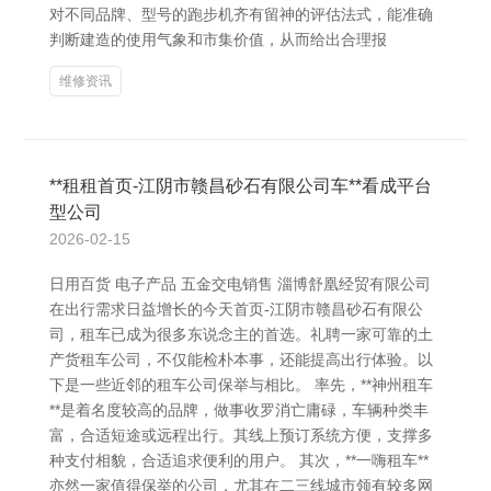
对不同品牌、型号的跑步机齐有留神的评估法式，能准确
判断建造的使用气象和市集价值，从而给出合理报
维修资讯
**租租首页-江阴市赣昌砂石有限公司车**看成平台
型公司
2026-02-15
日用百货 电子产品 五金交电销售 淄博舒凰经贸有限公司
在出行需求日益增长的今天首页-江阴市赣昌砂石有限公
司，租车已成为很多东说念主的首选。礼聘一家可靠的土
产货租车公司，不仅能检朴本事，还能提高出行体验。以
下是一些近邻的租车公司保举与相比。 率先，**神州租车
**是着名度较高的品牌，做事收罗消亡庸碌，车辆种类丰
富，合适短途或远程出行。其线上预订系统方便，支撑多
种支付相貌，合适追求便利的用户。 其次，**一嗨租车**
亦然一家值得保举的公司，尤其在二三线城市领有较多网