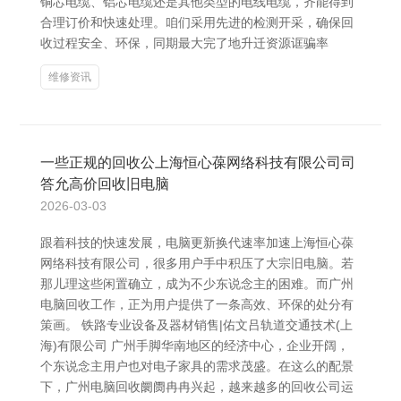
铜芯电缆、铝芯电缆还是其他类型的电线电缆，齐能得到
合理订价和快速处理。咱们采用先进的检测开采，确保回
收过程安全、环保，同期最大完了地升迁资源诓骗率
维修资讯
一些正规的回收公上海恒心葆网络科技有限公司司
答允高价回收旧电脑
2026-03-03
跟着科技的快速发展，电脑更新换代速率加速上海恒心葆
网络科技有限公司，很多用户手中积压了大宗旧电脑。若
那儿理这些闲置确立，成为不少东说念主的困难。而广州
电脑回收工作，正为用户提供了一条高效、环保的处分有
策画。 铁路专业设备及器材销售|佑文吕轨道交通技术(上
海)有限公司 广州手脚华南地区的经济中心，企业开阔，
个东说念主用户也对电子家具的需求茂盛。在这么的配景
下，广州电脑回收阛阓冉冉兴起，越来越多的回收公司运