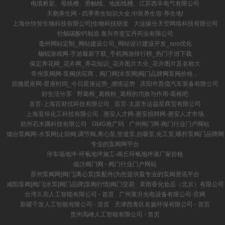
电缆桥架、母线槽、滑触线、地面线槽、江苏西丰电气有限公司
天鹅养生网 - 四季养生知识大全,中医养生馆-养生地!
上海伙快智生物科技有限公司|生物科技研发
大连缘分天空网络科技有限公司
牡蛎碳酸钙制造 泰兴市斐宝丹药业有限公司
毫州网站定制_网站建设公司_网站设计建设开发_seo优化
蝙蝠游戏网-手游最新下载_手机网游排行榜_热门手游下载
保定养花网_花卉网_养花知识_花卉图片大全_花卉图片及名称大
常州泵阀网-泵阀供应商，阀门网|水泵网|阀门品牌网泵阀价格，
原微星座网-星座时间_今日星座运势_感情运势
庆阳市普儒汽车装备有限公司
好生活分享
野葛根_葛根粉_葛根的功效与作用-葛根吧
首页-上海百财优科技有限公司
首页-太原市达益星商贸有限公司
上海亚埠化工科技有限公司
惠安人才网-惠安招聘网-惠安人才市场
杭州石木隅科技有限公司
GMG推广码
广州阀门网-阀门行业门户网站
烟台泵阀网-水泵网|止回阀,调节阀,离心泵,管道泵,自吸泵,化工泵,螺杆泵阀门品牌网
专业的泵阀网平台
停车场地坪-环氧地坪施工-商丘环氧地坪漆厂家价格
临沂阀门网 - 阀门行业门户网站
苏州泵阀网|阀门|离心泵|泵配件|为您提供最专业的泵阀资讯平台
咸阳泵阀|阀门|水泵|阀门品牌|泵阀行情|阀门交易
茉雨香化妆品（北京）有限公司
台湾久高人工智能有限公司 - 首页
广州莱升光电设备有限公司-官网
新疆千发人工智能有限公司 - 首页
天津西青区名扬环保有限公司 - 首页
贵州高峰人工智能有限公司 - 首页