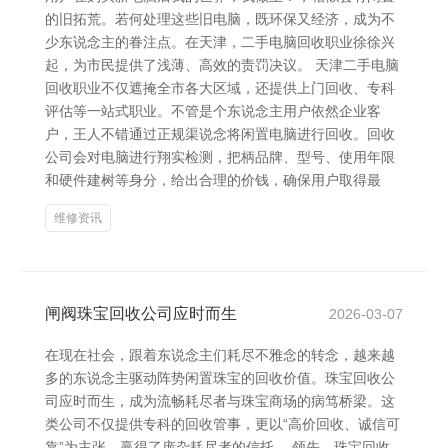
的旧拓荒。若何处理这些旧电脑，既环保又经济，成为不
少东说念主的眷注点。在天津，二手电脑回收职业徐徐兴
起，为市民提供了浅薄、高效的责罚决议。 天津二手电脑
回收职业不仅遮掩全市各大区域，还提供上门回收、专科
评估等一站式职业。不管是个东说念主用户依然企业客
户，王人不错通过正规渠说念将闲置电脑进行回收。回收
公司会对电脑进行翔实检测，把柄品牌、型号、使用年限
和硬件建树等身分，给出合理的价钱，确保用户取得最
维修资讯
闸阀珠宝回收公司应时而生
2026-03-07
在现在社会，跟着东说念主们耗尽不雅念的转念，越来越
多的东说念主驱动阵势闲置珠宝的回收价值。珠宝回收公
司应时而生，成为流畅耗尽者与珠宝商场的病笃桥梁。这
类公司不仅提供专科的回收管事，更以“高价回收、诚信可
靠”为主张，赢得了庞杂耗尽者的信托。 领先，珠宝回收