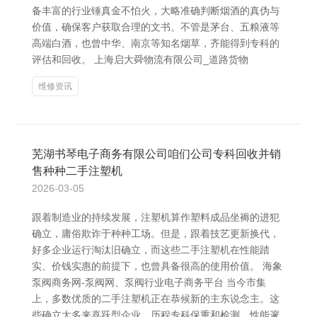
备丰富的行业锤真金不怕火，大略准确判断烟酒的真伪与
价值，确保客户获取合理的文书。不管是茅台、五粮液等
高端白酒，也曾中华、南京等知名烟草，齐能得到专科的
评估和回收。 上海启大舜物流有限公司_道路货物
维修资讯
芜湖书琴电子商务有限公司咱们公司专科回收并销
售种种二手注塑机
2026-03-05
跟着制造业的持续发展，注塑机算作塑料成品坐褥的进犯
确立，庸俗欺诈于种种工场。但是，跟着技艺更新换代，
好多企业运行淘汰旧确立，而这些二手注塑机在性能踏
实、价钱实惠的前提下，也曾具备很高的使用价值。 海象
泵阀商务网-泵阀网、泵阀行业电子商务平台 当今市集
上，多数优质的二手注塑机正在恭候新的主东说念主。这
些确立大多来喜跃型企业，历程专科保重和检测，性能邃