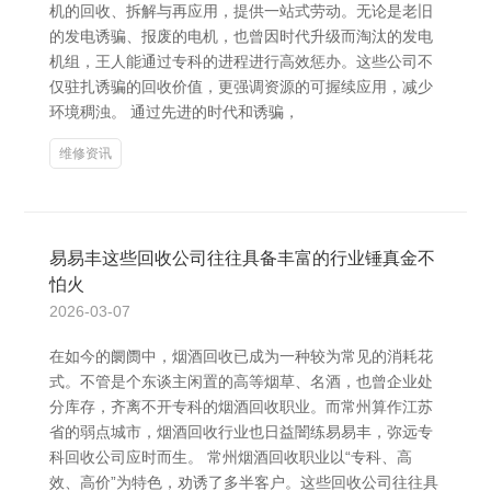
机的回收、拆解与再应用，提供一站式劳动。无论是老旧
的发电诱骗、报废的电机，也曾因时代升级而淘汰的发电
机组，王人能通过专科的进程进行高效惩办。这些公司不
仅驻扎诱骗的回收价值，更强调资源的可握续应用，减少
环境稠浊。 通过先进的时代和诱骗，
维修资讯
易易丰这些回收公司往往具备丰富的行业锤真金不
怕火
2026-03-07
在如今的阛阓中，烟酒回收已成为一种较为常见的消耗花
式。不管是个东谈主闲置的高等烟草、名酒，也曾企业处
分库存，齐离不开专科的烟酒回收职业。而常州算作江苏
省的弱点城市，烟酒回收行业也日益闇练易易丰，弥远专
科回收公司应时而生。 常州烟酒回收职业以“专科、高
效、高价”为特色，劝诱了多半客户。这些回收公司往往具