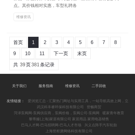
点。其价钱相对实惠，车型礼聘各
维修资讯
首页
1
2
3
4
5
6
7
8
9
10
11
下一页
末页
共
39
页
381
条记录
关于我们
服务指南
维修资讯
二手回收
友情链接：
爱浏览汇总 - 汇聚热门网址与实用工具，一站导航高效上网，立
武汉科丰睿环保科技有限公司
世畅商贸
菏泽泵阀网-泵阀供应商，泵阀价格，泵阀公司-泵阀网
暖家青年教育
黎蒂娅(上海)家居有限公司 家居用品 家用电器销售
巴马人才网-巴马招聘网-巴马人才市场
兴义点阵手汽车轮胎
上海世柜溏网络科技有限公司